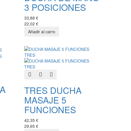
3 POSICIONES
33,88 €
22,02 €
Quick View
Add to Wishlist
Add to Compare
A
TRES DUCHA
MASAJE 5
FUNCIONES
42,35 €
29,65 €