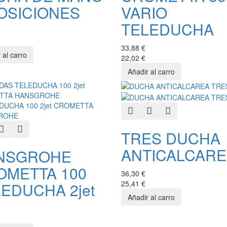
OSICIONES
VARIO
TELEDUCHA
33,88 €
22,02 €
Quick View
Add to Wishlist
Add to Compare
k View
Add to Wishlist
Add to Compare
TRES DUCHA
ANTICALCARE
NSGROHE
OMETTA 100
36,30 €
25,41 €
EDUCHA 2jet