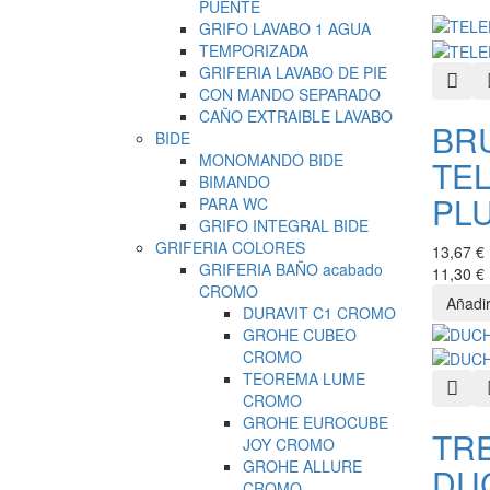
PUENTE
GRIFO LAVABO 1 AGUA
TEMPORIZADA
GRIFERIA LAVABO DE PIE
Quic
CON MANDO SEPARADO
CAÑO EXTRAIBLE LAVABO
BR
BIDE
MONOMANDO BIDE
TE
BIMANDO
PL
PARA WC
GRIFO INTEGRAL BIDE
GRIFERIA COLORES
13,67 €
GRIFERIA BAÑO acabado
11,30 €
CROMO
DURAVIT C1 CROMO
GROHE CUBEO
CROMO
TEOREMA LUME
Quic
CROMO
GROHE EUROCUBE
TR
JOY CROMO
GROHE ALLURE
DU
CROMO