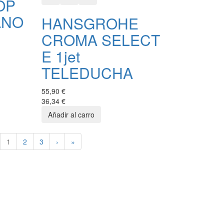
OP
ANO
HANSGROHE
CROMA SELECT
E 1jet
TELEDUCHA
55,90 €
36,34 €
1
2
3
›
»