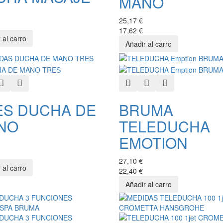
MANO
25,17 €
17,62 €
k View
Add to Wishlist
Add to Compare
Quick View
Add to Wishlist
Add to Compare
ES DUCHA DE
BRUMA
NO
TELEDUCHA
EMOTION
27,10 €
22,40 €