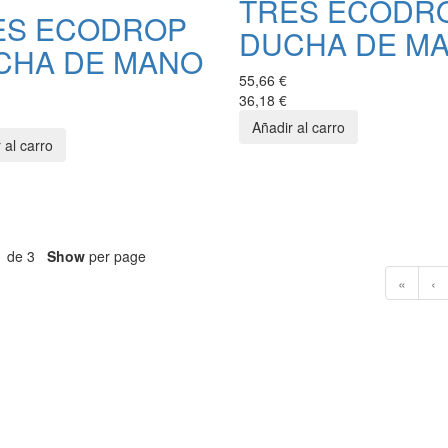
TRES ECODR
ES ECODROP
DUCHA DE M
CHA DE MANO
55,66 €
36,18 €
1 de 3
Show
per page
«
‹