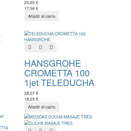
25,65 €
17,96 €
Quick View
Add to Wishlist
Add to Compare
HANSGROHE
CROMETTA 100
1jet TELEDUCHA
28,07 €
18,25 €
Quick View
Add to Wishlist
Add to Compare