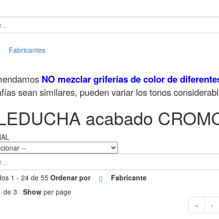
ar
Fabricantes
mendamos
NO mezclar griferías de color de diferente
afías sean similares, pueden variar los tonos considerab
LEDUCHA acabado CROM
NAL
os 1 - 24 de 55
Ordenar por
Fabricante
1 de 3
Show
per page
«
‹