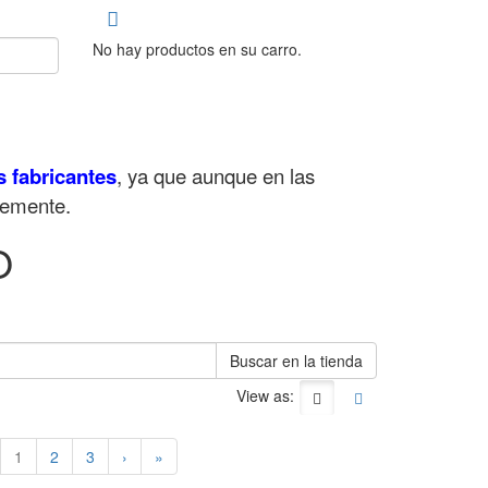
No hay productos en su carro.
s fabricantes
, ya que aunque en las
lemente.
O
Buscar en la tienda
View as:
1
2
3
›
»