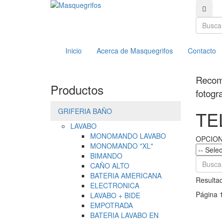
Busc
Buscar
Inicio
Acerca de Masquegrifos
Contacto
Reco
Productos
fotogr
GRIFERIA BAÑO
TE
LAVABO
MONOMANDO LAVABO
OPCIO
MONOMANDO "XL"
BIMANDO
CAÑO ALTO
BATERIA AMERICANA
Resultad
ELECTRONICA
Página 
LAVABO + BIDE
EMPOTRADA
BATERIA LAVABO EN